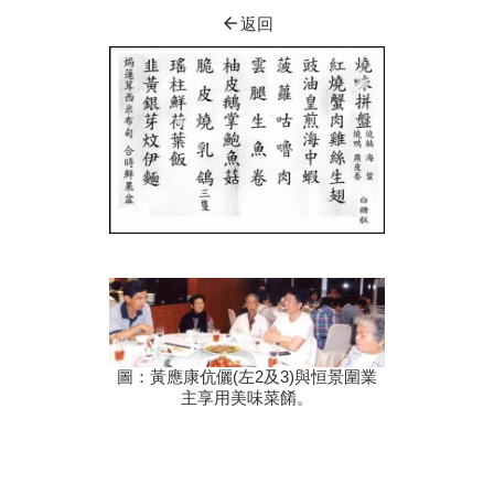
arrow_back
返回
圖：黃應康伉儷(左2及3)與恒景圍業
主享用美味菜餚。