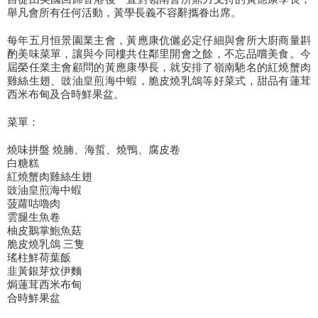
舉凡會所有任何活動，黃學長義不容辭攜眷出席。
每年五月恒景園業主會，黃應康伉儷必定仔細與會所大廚商量斟
酌美味菜單，讓與今同樓共住鄰里開會之餘，不忘品嚐美食。今
屆榮任業主會顧問的黃應康學長，就安排了嶺南馳名的紅燒蟹肉
雞絲生翅、豉油皇煎海中蝦，脆皮燒乳鴿等好菜式，甜品有蓮茸
西米布甸及合時鮮果盆。
菜單：
燒味拼盤 燒腩、海蜇、燒鴨、腐皮卷
白糖糕
紅燒蟹肉雞絲生翅
豉油皇煎海中蝦
菠蘿咕嚕肉
雲腿生魚卷
柚皮鵝掌鮑魚菇
脆皮燒乳鴿 三隻
瑤柱鮮荷葉飯
韭黃銀芽炆伊麵
焗蓮茸西米布甸
合時鮮果盆