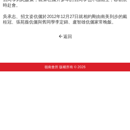
時赴會。
吳承志、招文姿伉儷於2012年12月27日就相約剛由南美到步的戴
桂冠、張苑薇伉儷與舊同學李定錦、盧智雄伉儷家常晚飯。
arrow_back
返回
嶺南會所 版權所有 © 2026