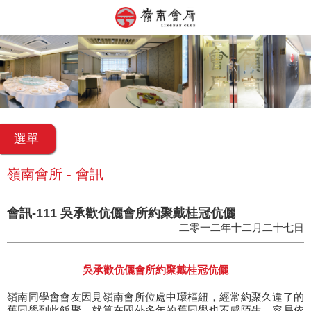
選單
嶺南會所 - 會訊
會訊-111 吳承歡伉儷會所約聚戴桂冠伉儷
二零一二年十二月二十七日
吳承歡伉儷會所約聚戴桂冠伉儷
嶺南同學會會友因見嶺南會所位處中環樞紐，經常約聚久違了的
舊同學到此飯聚，就算在國外多年的舊同學也不感陌生，容易依