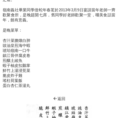
嶺南義社畢業同學借蛇年春茗於2013年3月9日宴請當年老師一齊
歡聚會所，是晚筵開七席，舊同學好老師歡聚一堂，嚐美食話當
年，饒有意義。
是晚菜單：
杏汁菜膽燉白肺
豉油皇煎海中蝦
琥珀嶺南一口牛
鎮江骨伴腐皮卷
煎釀土綾魚
蝦子柚皮扣鵝掌
鮮竹上湯浸莧菜
脆皮炸子雞
瑤柱荷葉飯
蛋白杏仁茶湯丸
arrow_back
返回