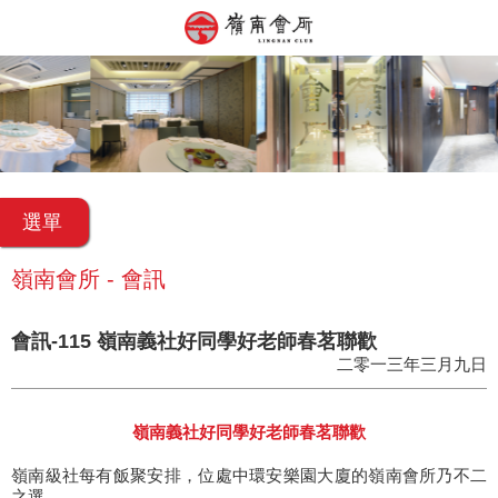
選單
嶺南會所 - 會訊
會訊-115 嶺南義社好同學好老師春茗聯歡
二零一三年三月九日
嶺南義社好同學好老師春茗聯歡
嶺南級社每有飯聚安排，位處中環安樂園大廈的嶺南會所乃不二
之選。