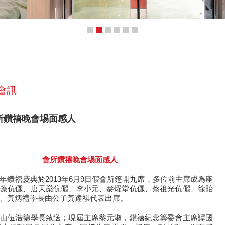
 會訊
會所鑽禧晚會埸面感人
會所鑽禧晚會埸面感人
年鑽禧慶典於2013年6月9日假會所筵開九席，多位前主席成為座
藻伉儷、唐天燊伉儷、李小元、麥燿堂伉儷、蔡祖光伉儷、徐貽
、黃炳禮學長由公子黃達祺代表出席。
由伍浩德學長致送；現屆主席黎元淑，鑽禧紀念籌委會主席譚國