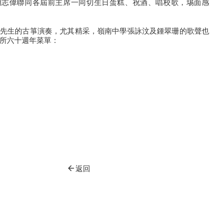
胡志偉聯同各屆前主席一同切生日蛋糕、祝酒、唱校歌，埸面感
先生的古箏演奏，尤其精采，嶺南中學張詠汶及鍾翠珊的歌聲也
所六十週年菜單：
arrow_back
返回