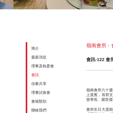
嶺南會所 -
簡介
最新消息
會訊-122 
理事及執委會
會訊
佳肴共享
嶺南會所六十週
理事試食會
上貴賓，有郭文
曾學長、羅世傑
會籍類別
會所生日大蛋糕
聯絡我們