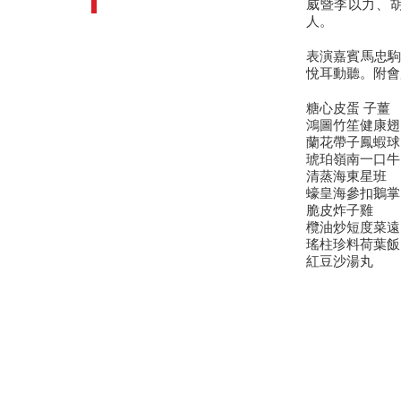
威暨李以力、
人。
表演嘉賓馬忠駒
悅耳動聽。附會
糖心皮蛋 子薑
鴻圖竹笙健康翅
蘭花帶子鳳蝦球
琥珀嶺南一口牛
清蒸海東星班
蠔皇海參扣鵝掌
脆皮炸子雞
欖油炒短度菜遠
瑤柱珍料荷葉飯
紅豆沙湯丸