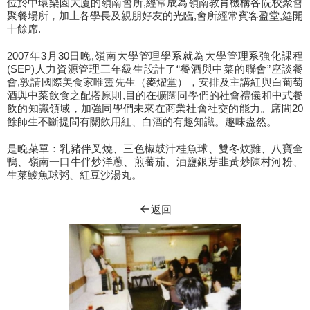
位於中環樂園大廈的嶺南會所,經常成為嶺南教育機構各院校聚會
聚餐場所，加上各學長及親朋好友的光臨,會所經常賓客盈堂,筵開
十餘席.
2007年3月30日晚,嶺南大學管理學系就為大學管理系強化課程
(SEP)人力資源管理三年級生設計了“餐酒與中菜的聯會”座談餐
會,敦請國際美食家唯靈先生（麥燿堂），安排及主講紅與白葡萄
酒與中菜飲食之配搭原則,目的在擴闊同學們的社會禮儀和中式餐
飲的知識領域，加強同學們未來在商業社會社交的能力。席間20
餘師生不斷提問有關飲用紅、白酒的有趣知識。趣味盎然。
是晚菜單：乳豬伴叉燒、三色椒鼓汁桂魚球、雙冬炆雞、八寶全
鴨、嶺南一口牛伴炒洋蔥、煎蕃茄、油鹽銀芽韭黃炒陳村河粉、
生菜鯪魚球粥、紅豆沙湯丸。
arrow_back
返回