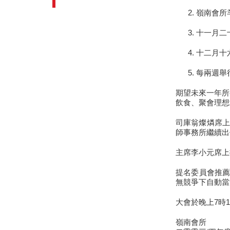
嶺南會所
十一月二
十二月十六
每兩週舉
期望未來一年所
飲食、聚會理想
司庫翁燦燐席上
師事務所繼續出
主席李小元席上
提名委員會推薦
無競爭下自動當
大會於晚上7時
嶺南會所