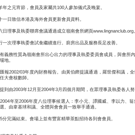
羊年之元宵節，會員及家屬共100人參加儀式及晚宴。
十一日致信本港及海外會員更新會員資料。
日理事及執委聯席會議通過成立嶺南會所網頁www.lingnanclub.org
行一次理事執委會試食繼續進行。廚房出品及服務長足改善。
有義務性質為嶺南會所出心出力的理事及執委委員會成員，與會所
場地。
匯報2002/03年度內財務報告。由黃伯鏗提議通過，羅世傑和議
任大會核數師。
提到由2003年12月至2004年3月四個月期間，在眾理事及執委各
2004年至2006年度八位理事候選人：李小元、譚國威、李以力
選。由韋基球和議、全體與會會員一致舉手通過。
15分完滿結束。會場上並有豐富精華茶點招待各到會會員。