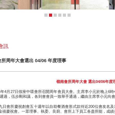
 會訊
會所周年大會選出 04/06 年度理事
嶺南會所周年大會 選出04/06年度
04年4月27日假座中環會所召開周年會員大會。主席李小元於晚上6
通過，伍步剛和議，各到會會員一致舉手通過，繼由主席李小元向會員
九日會所慶祝創會五十週年以自助餐酒會形式款待近200位會友名
金禧慶祝會。一眾理事、執委、良廚、會所上下員工各盡所能，成績