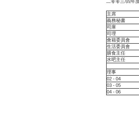
二零零三/四年
主席
義務秘書
司庫
司理
會籍委員會
生活委員會
膳食主任
水吧主任
理事
02 - 04
03 - 05
04 - 06