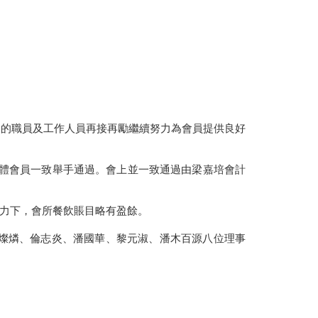
。
內的職員及工作人員再接再勵繼續努力為會員提供良好
，全體會員一致舉手通過。會上並一致通過由梁嘉培會計
人努力下，會所餐飲賬目略有盈餘。
、翁燦燐、倫志炎、潘國華、黎元淑、潘木百源八位理事