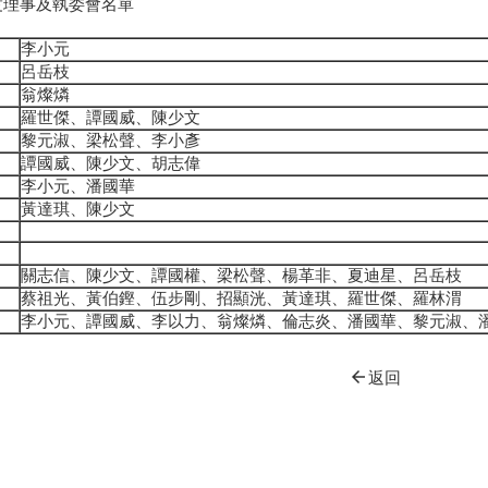
度理事及執委會名單
李小元
呂岳枝
翁燦燐
羅世傑、譚國威、陳少文
黎元淑、梁松聲、李小彥
譚國威、陳少文、胡志偉
李小元、潘國華
黃達琪、陳少文
關志信、陳少文、譚國權、梁松聲、楊革非、夏迪星、呂岳枝
蔡祖光、黃伯鏗、伍步剛、招顯洸、黃達琪、羅世傑、羅林渭
李小元、譚國威、李以力、翁燦燐、倫志炎、潘國華、黎元淑、
arrow_back
返回