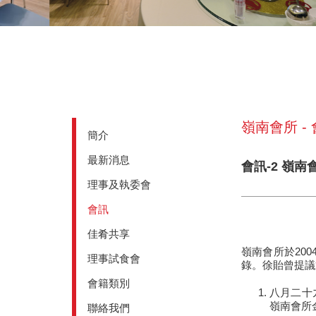
嶺南會所 -
簡介
最新消息
會訊-2 嶺南
理事及執委會
會訊
佳肴共享
嶺南會所於20
理事試食會
錄。徐貽曾提議
會籍類別
八月二十
嶺南會所
聯絡我們