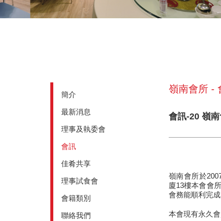
嶺南會所 -
簡介
最新消息
會訊-20 
理事及執委會
會訊
佳肴共享
嶺南會所於200
理事試食會
廈13樓本會會
會務能順利完成
會籍類別
本會現有永久會
聯絡我們