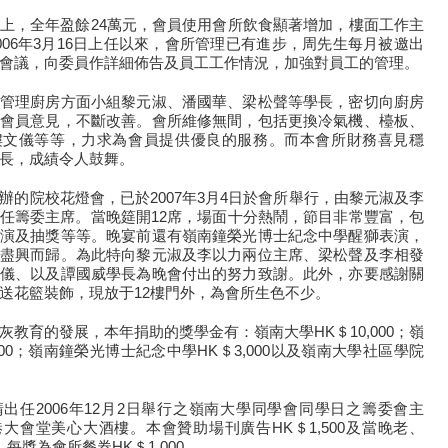
上，全年盈餘24萬元，會員使用會所飲食顯著增加，樓面工作主
006年3月16日上任以來，會所管理已有進步，周先生每月被邀出
會議，向委員作詳細佈告及員工工作情況，加強對員工的管理。
管理廚房方面小組黎元淑、潘國華、梁松聲等學長，密切向廚房
會員意見，不斷改善。會所維修無間，包括更換冷氣機、檯板、
樓文儀等等，力求為會員提供優良的服務。而本會所財務喜見穩
長，成績令人鼓舞。
辦的院校花燈會，已於2007年3月4日於會所舉行，由黎元淑及李
任籌委主席。當晚筵開12席，場面十分熱鬧，節目非常豐富，包
演及抽獎等等。晚宴前還有嶺南鐘榮光博士紀念中學醒獅表演，
盡興而歸。為此特向黎元淑及李以力兩位主席、梁松聲及李相發
儀、以及譚國威學長為晚會付出的努力致謝。此外，亦要感謝關
送花籃裝飾，現放于12樓門外，為會所生色不少。
灰教育的發展，本年捐助的獎學金有：嶺南大學HK＄10,000；嶺
000；嶺南鐘榮光博士紀念中學HK＄3,000以及嶺南大學社區學院
出任2006年12月2日舉行之嶺南大學同學會同學日之籌委會主
大會堂美心大酒樓。本會贊助場刊廣告HK＄1,500及當晚老、
每獎為會所餐券HK＄1,000。