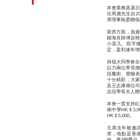
本會業務蒸蒸日
任周廣先生自2
席理事執委聯係
廚房方面，負責
鐘海良師傅反映
小茶几、寫字
定，盈利連年增
與嶺大同學會合
以力兩位學長擔
括魔術、變臉表
十分精彩，大家
及王志康兩位司
志信學長夫人贈
本會一貫支持紅
南中學HK＄3,
HK＄5,000。
主席去年被邀請
席，地點是香港
中、青3個獎品，