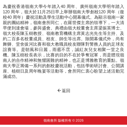
為慶祝香港嶺南大學今年踏入40 周年、廣州嶺南大學明年踏入
120 周年，嶺大於11月25日早上舉辦嶺南大學創校120 周年（復
校40 周年）慶祝活動及學生活動中心開幕儀式。為顯示嶺南一家
親的團結精神，嶺南會所同仁，在羅世傑主席的領導下，一大清
早便到達會場，參與盛會。典禮由嶺大校董會主席梁振英博士、
嶺大校長陳玉樹教授、嶺南教育機構主席黃志光先生等主持、及
約二百多名校董成員、校友、師生等出席。除開幕儀式外，尚有
舞獅、堂舍拔河比賽和嶺大教職員校友聯隊對警務人員的足球友
誼賽等。是朝風和日麗，雨霰不霑，誠紅灰兒女相聚一堂之良
機。陳玉樹校長表示，比賽的目的不在於爭奪冠軍，而是體現嶺
南人的合作精神和無懼困難的精神，也正是博雅教育的重點。嶺
南大學正籌備一系列的創校慶祝活動，包括學術研討會、公開講
座、植樹日及周年晚宴等活動等，會所同仁衷心盼望上述活動完
滿成功。
arrow_back
返回
嶺南會所 版權所有 © 2026