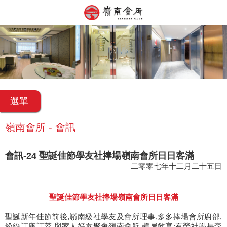
選單
嶺南會所 - 會訊
會訊-24 聖誕佳節學友社捧場嶺南會所日日客滿
二零零七年十二月二十五日
聖誕佳節學友社捧場嶺南會所日日客滿
聖誕新年佳節前後,嶺南級社學友及會所理事,多多捧場會所廚部,
紛紛訂座訂菜.與家人好友聚會嶺南會所,鵲局飲宴;有榮社學長李