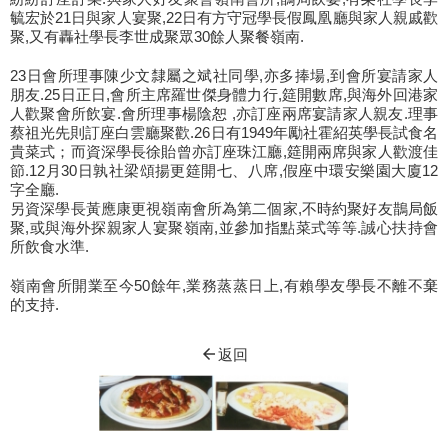
毓宏於21日與家人宴聚,22日有方守冠學長假鳳凰廳與家人親戚歡
聚,又有轟社學長李世成聚眾30餘人聚餐嶺南.
23日會所理事陳少文隸屬之斌社同學,亦多捧場,到會所宴請家人
朋友.25日正日,會所主席羅世傑身體力行,筵開數席,與海外回港家
人歡聚會所飲宴.會所理事楊陰恕 ,亦訂座兩席宴請家人親友.理事
蔡祖光先則訂座白雲廳聚歡.26日有1949年勵社霍紹英學長試食名
貴菜式；而資深學長徐貽曾亦訂座珠江廳,筵開兩席與家人歡渡佳
節.12月30日孰社梁頌揚更筵開七、八席,假座中環安樂園大廈12
字全廳.
另資深學長黃應康更視嶺南會所為第二個家,不時約聚好友鵲局飯
聚,或與海外探親家人宴聚嶺南,並參加指點菜式等等.誠心扶持會
所飲食水準.
嶺南會所開業至今50餘年,業務蒸蒸日上,有賴學友學長不離不棄
的支持.
arrow_back
返回