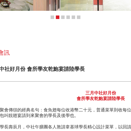
 會訊
三月中社好月份 會所學友乾鮑宴請陸學長
三月中社好月份
會所學友乾鮑宴請陸學長
聚會傳頌的經典名句：食魚翅每位收港幣二十元，普通菜單則收每
包叫靚翅宴請到來聚會的學長及後學也。
學長壽辰月，中社午膳團各人敦請韋基球學長精心設計菜單，以回