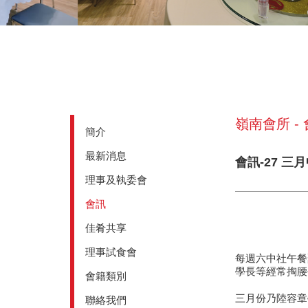
嶺南會所 -
簡介
最新消息
會訊-27 
理事及執委會
會訊
佳肴共享
理事試食會
每週六中社午餐
學長等經常掏腰
會籍類別
三月份乃陸容章
聯絡我們