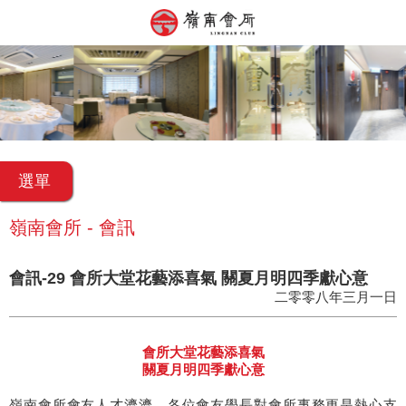
選單
嶺南會所 - 會訊
會訊-29 會所大堂花藝添喜氣 關夏月明四季獻心意
二零零八年三月一日
會所大堂花藝添喜氣
關夏月明四季獻心意
嶺南會所會友人才濟濟，各位會友學長對會所事務更是熱心支