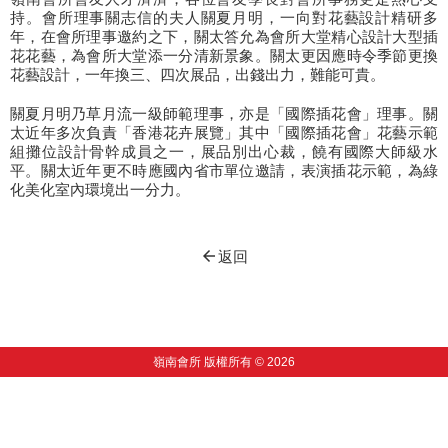
持。會所理事關志信的夫人關夏月明，一向對花藝設計精研多
年，在會所理事邀約之下，關太答允為會所大堂精心設計大型插
花花藝，為會所大堂添一分清新景象。關太更因應時令季節更換
花藝設計，一年換三、四次展品，出錢出力，難能可貴。
關夏月明乃草月流一級師範理事，亦是「國際插花會」理事。關
太近年多次負責「香港花卉展覽」其中「國際插花會」花藝示範
組攤位設計骨幹成員之一，展品別出心裁，饒有國際大師級水
平。關太近年更不時應國內省市單位邀請，表演插花示範，為綠
化美化室內環境出一分力。
arrow_back
返回
嶺南會所 版權所有 © 2026