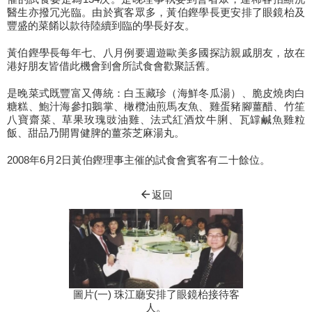
醫生亦撥冗光臨。由於賓客眾多，黃伯鏗學長更安排了眼鏡枱及
豐盛的菜餚以款待陸續到臨的學長好友。
黃伯鏗學長每年七、八月例要週遊歐美多國探訪親戚朋友，故在
港好朋友皆借此機會到會所試食會歡聚話舊。
是晚菜式既豐富又傳統：白玉藏珍（海鮮冬瓜湯）、脆皮燒肉白
糖糕、鮑汁海參扣鵝掌、橄欖油煎馬友魚、雞蛋豬腳薑醋、竹笙
八寶齋菜、草果玫瑰豉油雞、法式紅酒炆牛脷、瓦罉鹹魚雞粒
飯、甜品乃開胃健脾的薑茶芝麻湯丸。
2008年6月2日黃伯鏗理事主催的試食會賓客有二十餘位。
arrow_back
返回
圖片(一) 珠江廳安排了眼鏡枱接待客
人。