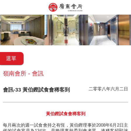
選單
嶺南會所 - 會訊
二零零八年六月二日
會訊-33 黃伯鏗試食會稀客到
黃伯鏗試食會稀客到
每月兩次的週一試食會持之有恆，黃伯鏗理事於2008年6月2日主
催的試食宴是為134次。是晚理事執委到會者眾，連稀客招顯洸