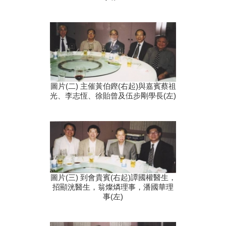
圖片(二) 主催黃伯鏗(右起)與嘉賓蔡祖
光、李志恆、徐貽曾及伍步剛學長(左)
圖片(三) 到會貴賓(右起)譚國權醫生，
招顯洸醫生，翁燦燐理事，潘國華理
事(左)