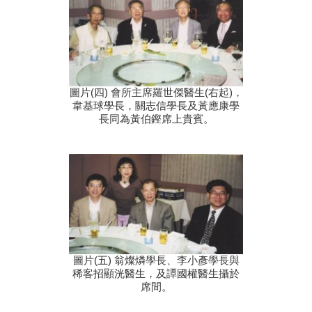
圖片(四) 會所主席羅世傑醫生(右起)，
韋基球學長，關志信學長及黃應康學
長同為黃伯鏗席上貴賓。
圖片(五) 翁燦燐學長、李小彥學長與
稀客招顯洸醫生，及譚國權醫生攝於
席間。