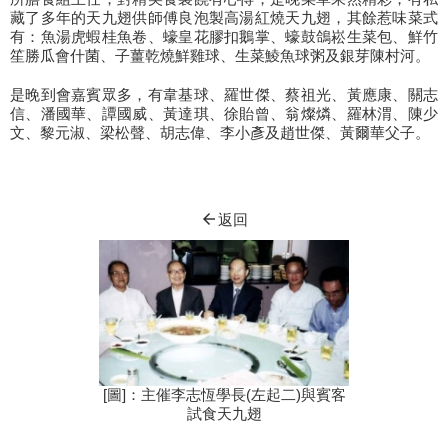
藏了多年的天九翅供師傅良泡製高湯紅燒天九翅，其餘惹味菜式
有：魚湯虎蝦桂魚卷、蠔皇花膠扣鵝掌、蠔鼓鴿崧生菜包、鮮竹
笙勝瓜會什菌、子薑乾燒鮮雞球、生菜鯪魚球粥及銀芽陳村河。
是晚到會嘉賓眾多，有韋基球、羅世傑、蔡祖光、黃應康、關志
信、潘國華、譚國威、黃達琪、徐貽曾、翁燦燐、羅林渭、陳少
文、黎元淑、梁松聲、胡志偉、李小彥及趙世傑、黃爾華父子。
arrow_back
返回
[圖]：主催李志恆學長(左起二)與賓客
試食天九翅