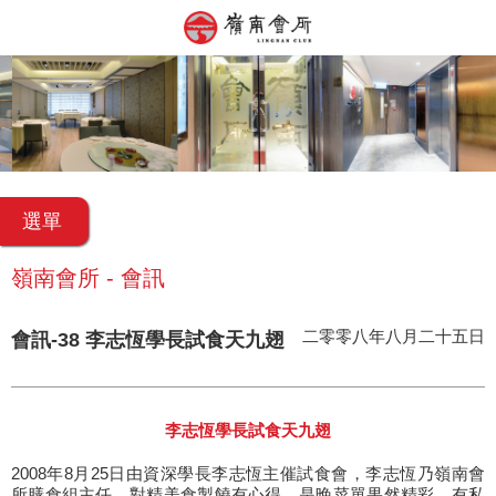
選單
嶺南會所 - 會訊
二零零八年八月二十五日
會訊-38 李志恆學長試食天九翅
李志恆學長試食天九翅
2008年8月25日由資深學長李志恆主催試食會，李志恆乃嶺南會
所膳食組主任，對精美食製饒有心得，是晚菜單果然精彩，有私