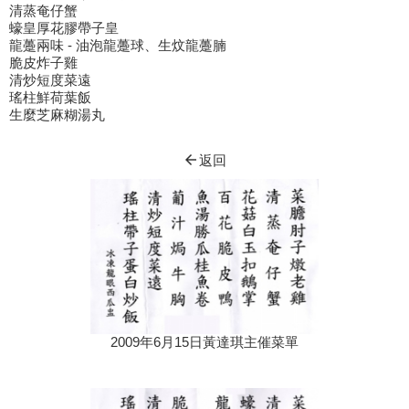
清蒸奄仔蟹
蠔皇厚花膠帶子皇
龍躉兩味 - 油泡龍躉球、生炆龍躉腩
脆皮炸子雞
清炒短度菜遠
瑤柱鮮荷葉飯
生麼芝麻糊湯丸
arrow_back
返回
2009年6月15日黃達琪主催菜單