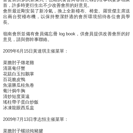
首，許多時更衍生出不少改善會所的好意見。
會所最近剛安裝了新冷氣，換上全新檯布、椅套。羅世傑主席送
出兩台熨檯布機，以保持整潔舒適的會所環境招待各位會員學
長。
嶺南會所並備有會員備忘冊 log book，供會員提供改善會所的好
意見，請與鄧幹事聯絡。
2009年6月15日黃達琪主催菜單：
菜膽肘子燉老雞
清蒸奄仔蟹
花菇白玉扣鵝掌
百花脆皮鴨
魚湯勝瓜桂魚卷
葡汁焗牛胸
清炒短度菜遠
瑤柱帶子蛋白炒飯
冰凍龍眼西瓜盅
2009年7月13日李志恒主催菜單：
菜膽肘子螺頭炖豬腱