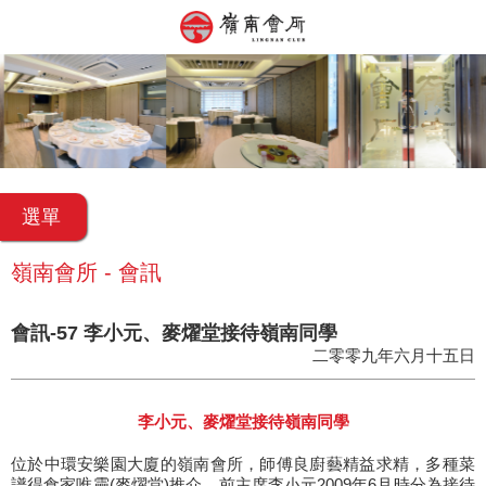
選單
嶺南會所 - 會訊
會訊-57 李小元、麥燿堂接待嶺南同學
二零零九年六月十五日
李小元、麥燿堂接待嶺南同學
位於中環安樂園大廈的嶺南會所，師傅良廚藝精益求精，多種菜
譜得食家唯靈(麥燿堂)推介。前主席李小元2009年6月時分為接待