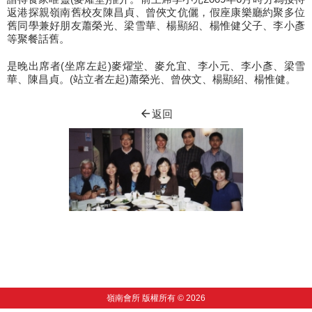
返港探親嶺南舊校友陳昌貞、曾俠文伉儷，假座康樂廳約聚多位
舊同學兼好朋友蕭榮光、梁雪華、楊顯紹、楊惟健父子、李小彥
等聚餐話舊。
是晚出席者(坐席左起)麥燿堂、麥允宜、李小元、李小彥、梁雪
華、陳昌貞。(站立者左起)蕭榮光、曾俠文、楊顯紹、楊惟健。
arrow_back
返回
嶺南會所 版權所有 © 2026