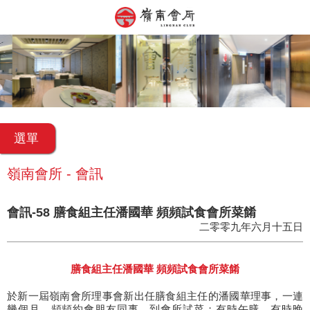
選單
嶺南會所 - 會訊
會訊-58 膳食組主任潘國華 頻頻試食會所菜餚
二零零九年六月十五日
膳食組主任潘國華 頻頻試食會所菜餚
於新一屆嶺南會所理事會新出任膳食組主任的潘國華理事，一連
幾個月，頻頻約會朋友同事，到會所試菜；有時午膳，有時晚