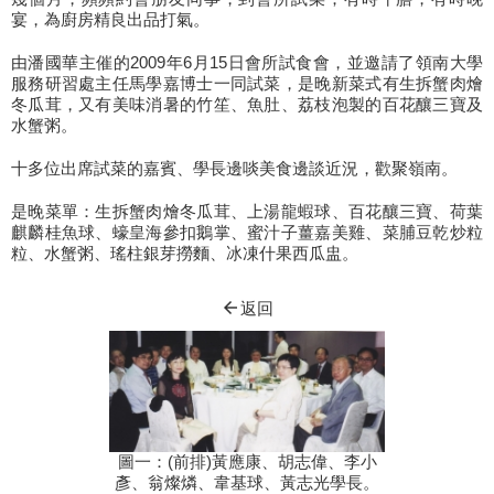
宴，為廚房精良出品打氣。
由潘國華主催的2009年6月15日會所試食會，並邀請了領南大學
服務研習處主任馬學嘉博士一同試菜，是晚新菜式有生拆蟹肉燴
冬瓜茸，又有美味消暑的竹笙、魚肚、荔枝泡製的百花釀三寶及
水蟹粥。
十多位出席試菜的嘉賓、學長邊啖美食邊談近況，歡聚嶺南。
是晚菜單：生拆蟹肉燴冬瓜茸、上湯龍蝦球、百花釀三寶、荷葉
麒麟桂魚球、蠔皇海參扣鵝掌、蜜汁子薑嘉美雞、菜脯豆乾炒粒
粒、水蟹粥、瑤柱銀芽撈麵、冰凍什果西瓜盅。
arrow_back
返回
圖一：(前排)黃應康、胡志偉、李小
彥、翁燦燐、韋基球、黃志光學長。