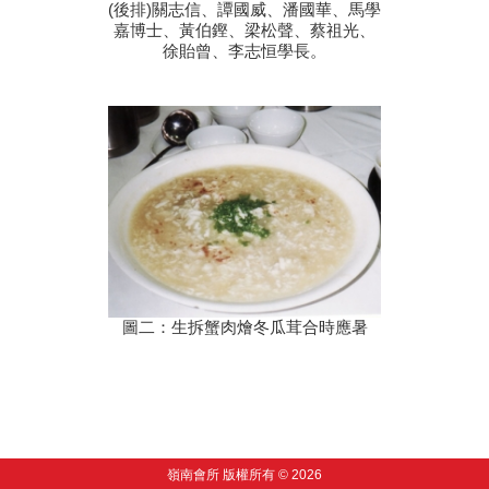
(後排)關志信、譚國威、潘國華、馬學
嘉博士、黃伯鏗、梁松聲、蔡祖光、
徐貽曾、李志恒學長。
圖二：生拆蟹肉燴冬瓜茸合時應暑
嶺南會所 版權所有 © 2026