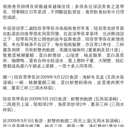
嶺南會所師傅良廚藝越來越臻佳境；多得各位深諳美食之道學
長、理事關注日常菜譜，不間斷提點督促，會所飲食始有今日理
想成績。
年屆壹佰零二歲陸容章學長亦為嶺南會所常客，陸容章並經常親
自點菜款待後學朋友與眾同樂。在資深學長韋基球、伍步剛游說
之下，陸學長同意公開他的延年益壽食譜，陸容章學長在家燉燕
窩、冬虫草補身不在話下；每在嶺南飯聚，亦且胃口奇佳，三杯
薑茶例牌，另有鮮蟹肉鮑翅，美國生蠔兩吃 (薑蔥焗及鼓汁蒸)，
鴛鴦蛋豬腳薑醋，蛋白鮮蟹鉗，山瑞煲，柚皮鵝掌、蛋白蒸星
班、咖喱鴨，還有合時令靚湯水，遇上應時子薑、大閘蟹、靚紅
蟹都成為週六午膳桌上菜餚，一眾十多人同享用。
圖一) 陸容章學長於2009年9月12日食譜：海鮮冬瓜盅 (五両水裝
湯碗) 一碗，豬腳薑醋三碗，蛋白鮮蟹鉗兩份，皮蛋瘦肉粥半
碗，薑茶三杯 (三両水杯裝) 。
陸容章學長於2009年9月19日食譜：鮮蟹肉鮑翅 (五両裝湯碗)，`
二両翅另上湯，龍蝦球2件，海星班炒球2件，薑茶三杯 (三両水
杯裝) 。
於2009年9月5日食譜：鮮蟹肉鮑翅二両另上湯(五両水裝湯碗)，
鼓汁蒸美國生蠔2隻，柚皮三件，鵝掌一隻，凍紅蟹鉗1隻加1份