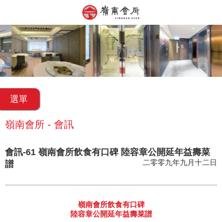
選單
嶺南會所 - 會訊
會訊-61 嶺南會所飲食有口碑 陸容章公開延年益壽菜
二零零九年九月十二日
譜
嶺南會所飲食有口碑
陸容章公開延年益壽菜譜