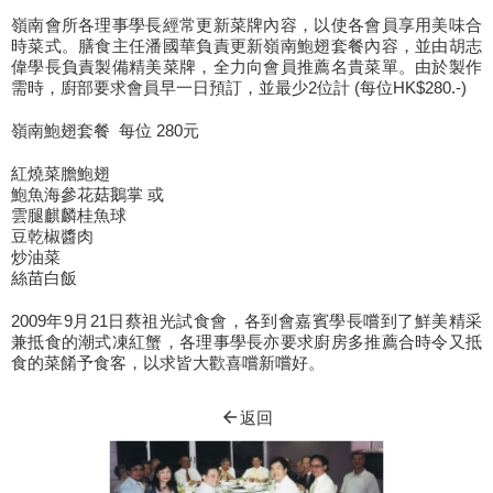
嶺南會所各理事學長經常更新菜牌內容，以使各會員享用美味合
時菜式。膳食主任潘國華負責更新嶺南鮑翅套餐內容，並由胡志
偉學長負責製備精美菜牌，全力向會員推薦名貴菜單。由於製作
需時，廚部要求會員早一日預訂，並最少2位計 (每位HK$280.-)
嶺南鮑翅套餐 每位 280元
紅燒菜膽鮑翅
鮑魚海參花菇鵝掌 或
雲腿麒麟桂魚球
豆乾椒醬肉
炒油菜
絲苗白飯
2009年9月21日蔡祖光試食會，各到會嘉賓學長嚐到了鮮美精采
兼抵食的潮式凍紅蟹，各理事學長亦要求廚房多推薦合時令又抵
食的菜餚予食客，以求皆大歡喜嚐新嚐好。
arrow_back
返回