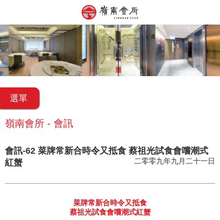
選單
嶺南會所 - 會訊
會訊-62 菜牌常新合時令又抵食 蔡祖光試食會嚐潮式
二零零九年九月二十一日
紅蟹
菜牌常新合時令又抵食
蔡祖光試食會嚐潮式紅蟹