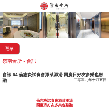
選單
嶺南會所 - 會訊
會訊-64 倫志炎試食會添菜添湯 國慶日好友多樂也融
二零零九年十月五日
融
倫志炎試食會添菜添湯
國慶月好友多樂也融融