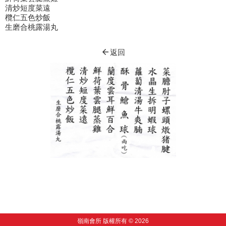
清炒短度菜遠
欖仁五色炒飯
生磨合桃露湯丸
arrow_back
返回
嶺南會所 版權所有 © 2026