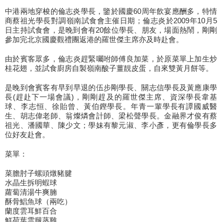
中港兩地穿梭的倫志炎學長，鑒於國慶60周年飲宴應酬多，特情
商蔡祖光學長對調嶺南試食會主催日期；倫志炎於2009年10月5
日主持試食會，是晚到會有20餘位學長、朋友，場面熱鬧，剛剛
參加完北京國慶觀禮團返港的羅世傑主席亦及時赴會。
由於賓客眾多，倫志炎趕緊囑咐師傅良加菜，於原菜單上加生炒
桂花翅，並試食廚房自製嶺南酸子薑靚皮蛋，自來雙黃月餅等。
是晚到會賓客有早到早退的伍步剛學長、關志信學長及黃應康學
長(趕赴下一場會議)，剛剛趕及的羅世傑主席、資深學長韋基
球、李志恒、徐貽曾、黃伯鏗學長。年青一輩學長有譚國威醫
生、胡志偉老師、翁燦燐會計師、梁松聲學長。金融界才俊有蔡
祖光、潘國華、陳少文；學妹有黎元淑、李小彥，更有倫學長多
位好友赴會。
菜單：
菜膽肘子螺頭燉豬腱
水晶生拆明蝦球
蘿蔔清湯牛爽腩
酥骨鯧魚球（兩吃）
蘭度雲耳鮮百合
鮮荷葉雲腿蒸雞