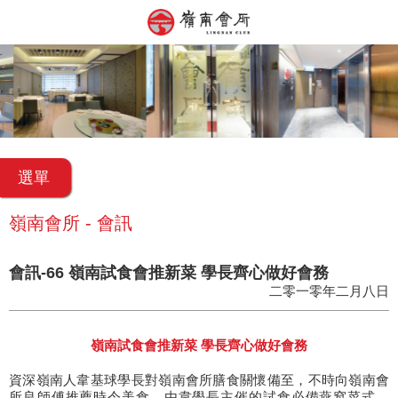
選單
嶺南會所 - 會訊
會訊-66 嶺南試食會推新菜 學長齊心做好會務
二零一零年二月八日
嶺南試食會推新菜 學長齊心做好會務
資深嶺南人韋基球學長對嶺南會所膳食關懷備至，不時向嶺南會
所良師傅推薦時令美食，由韋學長主催的試食必備燕窩菜式，