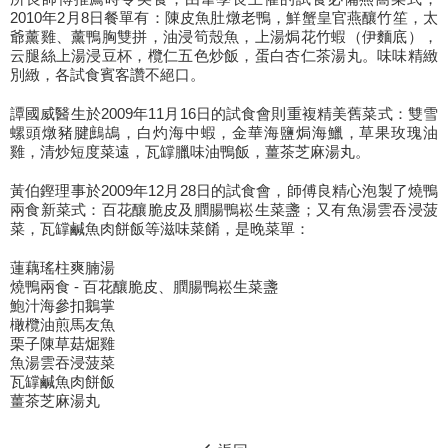
2010年2月8日餐單有：陳皮魚肚燉老鴨，鮮蟹皇官燕釀竹笙，太
爺薰雞、薰鴨胸雙拼，油浸筍殼魚，上湯焗花竹蝦（伊麵底），
云腿絲上湯浸豆杯，欖仁五色炒飯，蛋白杏仁茶湯丸。味味精緻
別緻，各試食賓客讚不絕口。
譚國威醫生於2009年11月16日的試食會則重複精美舊菜式：雙雪
螺頭燉豬腱鷓鴣，白灼海中蝦，金華海鹽焗海鱲，草果玫瑰油
雞，清炒短度菜遠，瓦罉臘味油鴨飯，薑茶芝麻湯丸。
黃伯鏗理事於2009年12月28日的試食會，師傅良精心泡製了燒鴨
兩食新菜式：百花釀脆皮及膶腸鴨崧生菜盞；又有魚湯雲吞浸菠
菜，瓦罉鹹魚肉餅飯等滋味菜餚，是晚菜單：
蓮藕瑤柱爽腩湯
燒鴨兩食 - 百花釀脆皮、膶腸鴨崧生菜盞
鮑汁海參扣鵝掌
橄欖油煎馬友魚
栗子陳草菇煀雞
魚湯雲吞浸菠菜
瓦罉鹹魚肉餅飯
薑茶芝麻湯丸