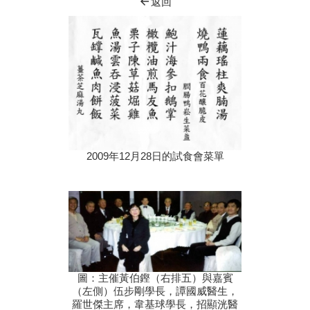
arrow_back
返回
2009年12月28日的試食會菜單
圖：主催黃伯鏗（右排五）與嘉賓
（左側）伍步剛學長，譚國威醫生，
羅世傑主席，韋基球學長，招顯洸醫