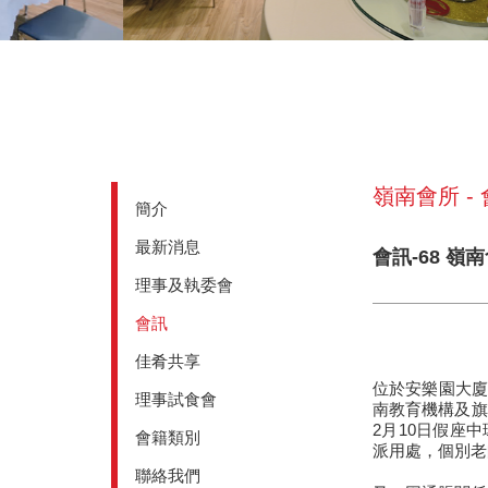
嶺南會所 -
簡介
最新消息
會訊-68 
理事及執委會
會訊
佳肴共享
位於安樂園大廈
理事試食會
南教育機構及旗
2月10日假座
會籍類別
派用處，個別老
聯絡我們