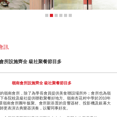
 會訊
嶺南會所設施齊全 級社聚餐節目多
嶺南會所設施齊全 級社聚餐節目多
的嶺南會所，除了為學長會員提供美食聯誼場所外；會所也為嶺
下各院校及級社提供聯歡聚餐好地方。嶺南杏花村中學於2010年
中環嶺南會所團年飯聚。會所新添置的音響器材、投影機及銀幕大
師更表演古典樂器演奏，以饗同事好友。