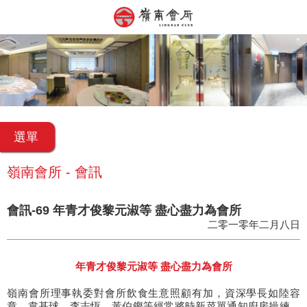
選單
嶺南會所 - 會訊
會訊-69 年青才俊黎元淑等 盡心盡力為會所
二零一零年二月八日
年青才俊黎元淑等 盡心盡力為會所
嶺南會所理事執委對會所飲食生意照顧有加，資深學長如陸容
章、韋基球、李志恆、黃伯鏗等經常將時新菜單通知廚房操練，