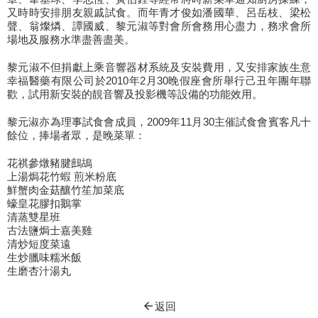
又時時安排朋友親戚試食。而年青才俊如潘國華、呂岳枝、梁松
聲、翁燦燐、譚國威、黎元淑等對會所會務用心盡力，務求會所
場地及服務水準盡善盡美。
黎元淑不但捐獻上乘音響器材系統及安裝費用，又安排家族生意
幸福醫藥有限公司於2010年2月30晚假座會所舉行己丑年團年聯
歡，試用新安裝的靚音響及投影機等設備的功能效用。
黎元淑亦為理事試食會成員，2009年11月30主催試食會賓客凡十
餘位，捧場者眾，是晚菜單：
花祺參燉豬腱鷓鴣
上湯焗花竹蝦 煎米粉底
鮮蟹肉金菇釀竹笙加菜底
蠔皇花膠扣鵝掌
清蒸雙星班
古法鹽焗士嘉美雞
清炒短度菜遠
生炒臘味糯米飯
生磨杏汁湯丸
arrow_back
返回