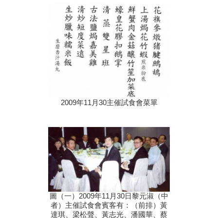
2009年11月30主催試食會菜單
圖（一）2009年11月30日黎元淑（中
者）主催試食會賓客有：（前排）黃
達琪、梁松聲、黃志光、潘國華、蔡