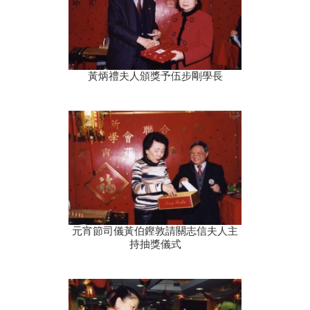
黃炳禮夫人頒獎予伍步剛學長
元宵節司儀黃伯鏗敦請關志信夫人主
持抽獎儀式