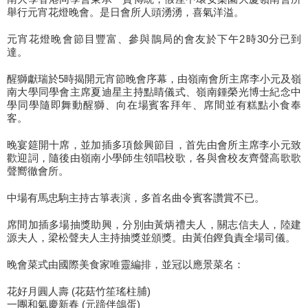
舉行元宵花燈晚會。是日會所人頭湧湧，喜氣洋溢。
元宵花燈晚會節目豐富、參與鵲局的會友於下午2時30分已到
達。
醒獅獻瑞於5時揭開元宵節晚會序幕，由嶺南會所主席李小元及嶺
南大學同學會主席夏迪星主持點睛儀式、嶺南鍾榮光博士紀念中
學同學隨即舞動醒獅、向在場賓客拜年、席間並有糕點小食奉
客。
晚宴筵開十席，並加插多項餘興節目，首先由會所主席李小元致
歡迎詞，隨後由嶺南小學師生領唱校歌，各與會校友齊聲高歌歌
聲嚮徹會所。
中場有馬忠駒主持古箏表演，多首名曲令賓客讚賞不已。
席間加插多場抽獎助興，分別由黃炳禮夫人，關志信夫人，陸建
源夫人，梁松聲夫人主持抽獎並頒獎。由黃伯鏗負責全場司儀。
晚會菜式由國際美食家唯靈編排，並冠以應景菜名：
花好月圓人壽 (花菇竹笙瑤柱脯)
一團和氣慶新春 (元蹄伴鴿蛋)