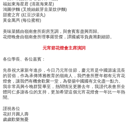
福如東海星君 (清蒸海東星)
鴻圖伊麵 (叉燒絲銀芽韭菜炆伊麵)
甜蜜之宵 (紅豆沙湯丸)
黃金萬襾 (每位蜜柑)
美味菜餚由嶺南會所廚房烹調，與會賓客盡興而歸。
花燈晚會由嶺南會所理事羅世傑，譚國威等負責籌劃細節。
元宵節花燈會主席演詞
各位學長、各位嘉賓：
先恭祝大家新年進步，今日乃元宵佳節，慶元宵是中國源遠流長
的習俗，作為承傳博雅教育的嶺南人，我們會所歷年都有元宵花
燈會，讓我們有機會歡聚一堂，為發揚中國國有文化盡一點力。
我非常高興今晚群賢畢至，熱鬧情況更勝去年，我謹代表會所全
體同仁多謝各位的支持，更加希望這個元宵花燈會一年比一年熱
鬧。
謹祝各位
花好月圓人壽
歲歲歡樂無憂