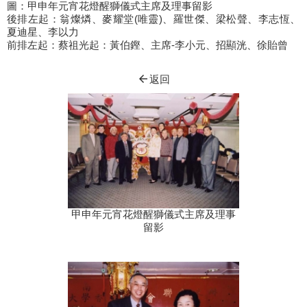
圖：甲申年元宵花燈醒獅儀式主席及理事留影
後排左起：翁燦燐、麥耀堂(唯靈)、羅世傑、梁松聲、李志恆、
夏迪星、李以力
前排左起：蔡祖光起：黃伯鏗、主席-李小元、招顯洸、徐貽曾
arrow_back
返回
甲申年元宵花燈醒獅儀式主席及理事
留影