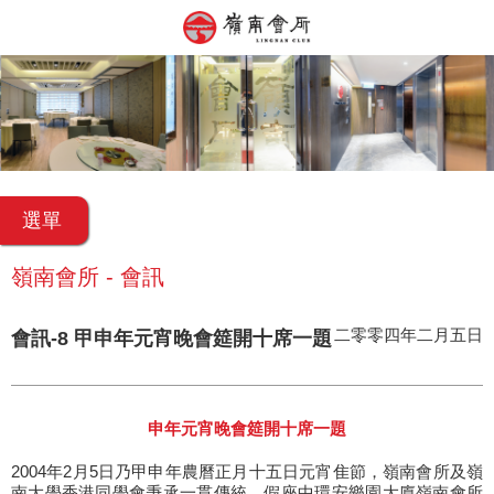
選單
嶺南會所 - 會訊
二零零四年二月五日
會訊-8 甲申年元宵晚會筵開十席一題
申年元宵晚會筵開十席一題
2004年2月5日乃甲申年農曆正月十五日元宵隹節，嶺南會所及嶺
南大學香港同學會秉承一貫傳統，假座中環安樂園大廈嶺南會所