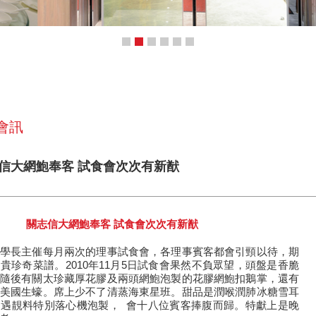
 會訊
關志信大網鮑奉客 試食會次次有新猷
關志信大網鮑奉客 試食會次次有新猷
學長主催每月兩次的理事試食會，各理事賓客都會引頸以待，期
貴珍奇菜譜。2010年11月5日試食會果然不負眾望，頭盤是香脆
隨後有關太珍藏厚花膠及兩頭網鮑泡製的花膠網鮑扣鵝掌，還有
美國生蠔。席上少不了清蒸海東星班。甜品是潤喉潤肺冰糖雪耳
遇靚料特別落心機泡製， 會十八位賓客捧腹而歸。特獻上是晚