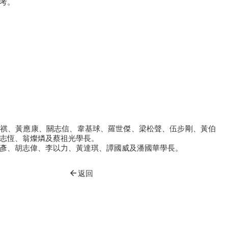
考。
祺、黃應康、關志信、韋基球、羅世傑、梁松聲、伍步剛、黃伯
志恆、翁燦燐及蔡祖光學長。
彥、胡志偉、李以力、黃達琪、譚國威及潘國華學長。
arrow_back
返回