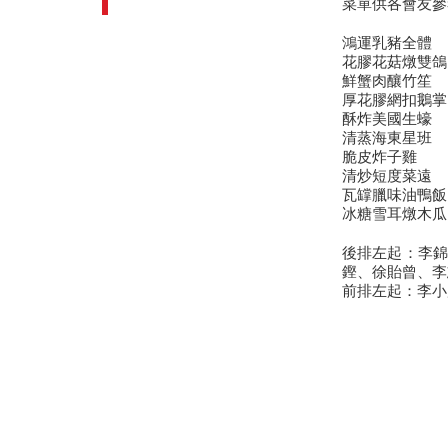
菜單供各會友參
鴻運乳豬全體
花膠花菇燉雙鴿
鮮蟹肉釀竹笙
厚花膠網扣鵝掌
酥炸美國生蠔
清蒸海東星班
脆皮炸子雞
清炒短度菜遠
瓦罉臘味油鴨飯
冰糖雪耳燉木瓜
後排左起：李錦
鏗、徐貽曾、李
前排左起：李小