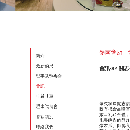
嶺南會所 -
簡介
最新消息
會訊-82 
理事及執委會
會訊
佳肴共享
每次將屆關志信
理事試食會
盼有機會品嚐富
嫩口乳豬全體；
會籍類別
肥美酥香的酥炸
燉木瓜。師傅良
聯絡我們