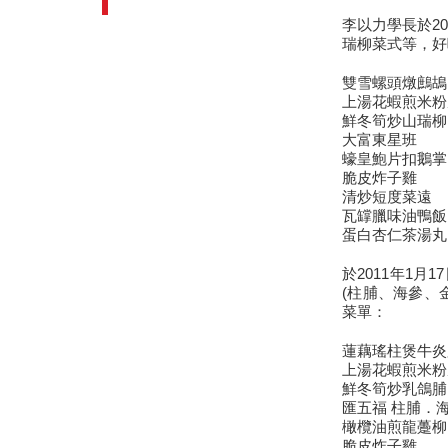
李以力學長於2
瑞柳菜式等，好味
雙雪螺頭燉鷓鴣
上湯花蝦煎米粉
鮮冬筍炒山瑞柳
大富東星班
蠔皇鮑片扣鵝掌
脆皮炸子雞
清炒短度菜遠
瓦罉臘味油鴨飯
蛋白杏仁茶湯丸
於2011年1
(柱脯、海參、
菜單：
蓮藕瑤柱煲牛炎
上湯花蝦煎米粉
鮮冬筍炒乳鴿脯
匯五福 柱脯．
橄欖油煎龍躉柳
脆皮炸子雞