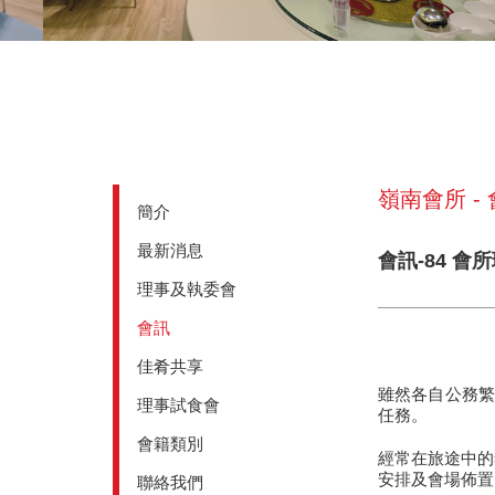
嶺南會所 -
簡介
最新消息
會訊-84 
理事及執委會
會訊
佳肴共享
雖然各自公務繁
理事試食會
任務。
會籍類別
經常在旅途中的
安排及會場佈置
聯絡我們