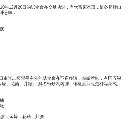
010年12月20日的試食會亦交足功課，有大富東星班，鮮冬筍炒山
惹味 :
底
月17日由李志恆學長主催的試食會亦不逞多讓，精緻惹味，有匯五福
金蠔、花茹、芥膽)，鮮冬筍炒乳鴿脯、橄欖油煎龍躉柳等菜式。
腩
底
海參．金蠔．花菇．芥膽