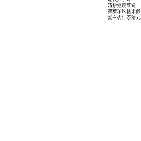
清炒短度菜遠
荷葉珍珠糯米飯
蛋白杏仁茶湯丸