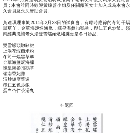
員 ; 本會並同時歡迎黃瑋善小姐及任關佩英女士加入成為本會永
久會員及永久贊助會員。
黃達琪理事於2011年2月28日的試食會，有應時應節的冬筍干煏
黑草羊，金華海鹽焗海臘，蠔皇海參扣鵝掌，欖仁五色炒飯。嶺
南經典滋補老火湯雙雪螺頭燉豬腱更是冬日妙品。
雙雪螺頭燉豬腱
上湯花蝦煎米粉
冬筍干煏黑草羊
金華海鹽焗海臘
蠔皇海參扣鵝掌
嶺南香妃雞
清炒短度菜遠
欖仁五色炒飯
蛋白杏仁茶湯丸
arrow_back
返回