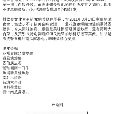
菜一湯，白飯任裝。黃應康學長與他的長期牌友甘之如貽，風雨
不改惠顧會所。(其他調價安排請查詢鄧幹事)
對飲食文化素有研究的黃應康學長，於2011年3月14日主催的試
食會，當然少不了精美合時食譜，一道花旗參螺頭燉雙鴿湯濃香
撲鼻，令人回味無窮。跟着是美味懷舊避風塘炒蟹，還有荷塘大
合菜，及黃學長特別吩咐師傅良泡製的珍料順德荷葉飯。甜品是
滋潤營養椰汁南瓜露湯丸，味味菜精心安排。
脆皮燒鴨
花祺參螺頭燉雙鴿
避風塘炒蟹
香煎腐皮卷
琥珀嶺南一口牛
魚湯勝瓜桂魚卷
南乳吊燒雞
荷塘六合菜
珍料荷葉飯
椰汁南瓜露湯丸
arrow_back
返回