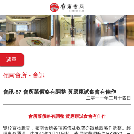
選單
嶺南會所 - 會訊
會訊-87 會所菜價略有調整 黃應康試食會有佳作
二零一一年三月十四日
會所菜價略有調整 黃應康試食會有佳作
覽於百物騰貴，嶺南會所各項菜價及收費亦跟通脹略作調整。經
理事會通過，由2011年2月11日起，雀局收費調升為HK$680，三