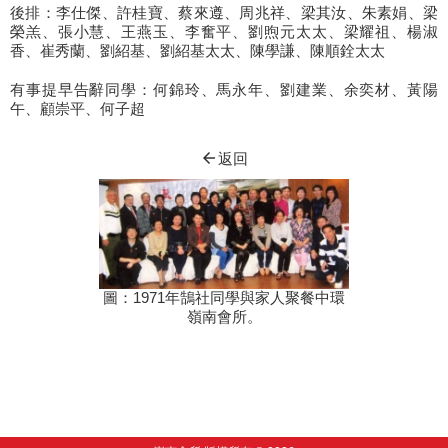
後排：李仕傑、許桂寶、蔡來遵、周兆祥、梁其汝、朱素娟、梁
榮羔、張小慧、王燕玉、李奮平、劉煦元太太、梁耀祖、楊淑
香、崔秀蘭、劉紹基、劉紹基太太、陳學謙、陳順銓太太
有事提早告辭同學：何錦玲、馬永年、劉建業、余奕材、黃陽
午、顧崇平、何子超
arrow_back
返回
圖：1971年鵠社同學與家人聚餐中環
嶺南會所。