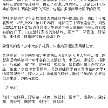
多得互聯網的極速發展，做就了亙通訊息的頻仍。這是1971年畢
業的嶺南中學鵠社同學的寫照，也是許多嶺南級社同學的寫照。
鵠社陳聲利同學與定居加會大的幾位同學提議組織一個四十年晚
宴聚餐；相約於2011年11月26日，地點選了中環嶺南會所。因翌
日2011年11月27日適逢嶺南大學香港同學日暨嶺南同學日聯歡晚
宴的好日子。由生活於香港的鄧妙玲、羅宇平、關愛蓮、譚瑞
蓮、李仕傑、陳學謙等負責籌備工作。
陳聲利約定了加拿大的許桂寶、朱素娟及楊淑香回港赴會。
久別重聚，各位同學決定準備舊日珍貴相片及各人的生活照，以
豐富是晚暢談四十年來各自的生活點滴。李玉如、廖逹頤、楊淑
香、程嘉齡、羅宇平、許桂寶、譚瑞蓮、陳錦蘭同學果然信守承
諾，搜集了多份珍貴舊照片。另劉經練同學負責買備嶺南大學T
恤等等紀念品。際此人人注重健康的時代，離校40年的約會來得
自然生趣，亦饒有意義。
（左至右）
前排：歐陽熹、譚瑞蓮、林儉、陳聲利、羅宇平、盧美年、陳錦
蘭、勞秀芳、關愛蓮、劉煦元、陳順銓