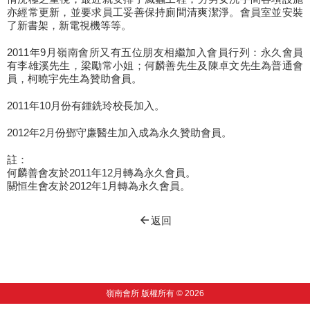
亦經常更新，並要求員工妥善保持廁間清爽潔淨。會員室並安裝
了新書架，新電視機等等。
2011年9月嶺南會所又有五位朋友相繼加入會員行列：永久會員
有李雄溪先生，梁勵常小姐；何麟善先生及陳卓文先生為普通會
員，柯曉宇先生為贊助會員。
2011年10月份有鍾銑玲校長加入。
2012年2月份鄧守廉醫生加入成為永久贊助會員。
註：
何麟善會友於2011年12月轉為永久會員。
關恒生會友於2012年1月轉為永久會員。
arrow_back
返回
嶺南會所 版權所有 © 2026