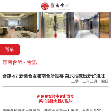
選單
嶺南會所 - 會訊
會訊-97 新舊會友嶺南會所設宴 菜式推陳出新好滋味
二零一二年三月十四日
新舊會友嶺南會所設宴
菜式推陳出新好滋味
嶺南會所菜式推陳出新，新舊會友皆一力捧場，為自己為家人、