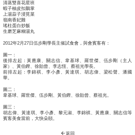
清蒸雙喜花星班
蝦子柚皮扣鵝掌
上湯蒜子浸莧菜
嶺南香妃雞
瑤柱蛋白炒飯
生磨芝麻糊湯丸
2012年2月27日伍步剛學長主催試食會，與會賓客有：
圖一：
後排左起：黃應康、關志信、韋基球、羅世傑、伍步剛（主人
家）、黃伯鏗、徐貽曾、李志恆、蔡祖光學長。
前排左起：李錦褀、李小彥、黃達琪、胡志偉、梁松聲、潘國
華。
圖二：
韋基球、羅世傑、伍步剛、黃伯鏗、徐貽曾、蔡祖光。
圖三：
胡志偉、黃達琪、李小彥、黎元淑、李錦褀、黃應康、關志信等
賓客美食當前，大快朵頤。
arrow_back
返回