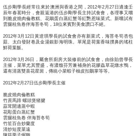
伍步剛學長經常往來於澳洲與香港之間，2012年2月27日適逢壬
辰年春茗時分，會親返港的伍步剛學長主持試食會，各理事又嚐
到脆皮燒肉倫教糕、花鵰蛋白蒸紅蟹等紅艷惹味菜式。新嚐試有
雲腿桂魚卷伴海苔冬筍，18位來賓對美食讚口不絕。
2012年3月12日黃逹琪學長的試食會亦有新菜式，海苔冬筍杏包
菇、太白發財卷及金湯銀影海明珠。單尾是荷葉香味撲鼻的瑤柱
鮮荷葉飯。
2012年3月26日，屬會所廚房大裝修前的試食會，由徐貽曾學長
主催，菜單尤其豐盛，有濃馥芬芳兼補身的花膠蟲草花燉水鴨，
還有清蒸雙喜花星斑，傳統小菜蝦子柚皮扣鵝掌等等。
2012年2月27日伍步剛學長主催
脆皮燒肉倫教糕
竹蔗馬蹄 螺頭煲猪腱
蒜茸開邊蒸中蝦
花彫蛋白蒸紅蟹
雲腿桂魚卷 伴海苔冬筍
竹笙百合炒蘭度
清炒短度菜遠
陳菇栗子煀雞