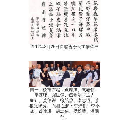
2012年3月26日徐貽曾學長主催菜單
圖一：後排左起：黃應康、關志信、
韋基球、羅世傑、伍步剛（主人
家）、黃伯鏗、徐貽曾、李志恆、蔡
祖光學長。 前排左起：李錦褀、李小
彥、黃達琪、胡志偉、梁松聲、潘國
華。