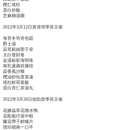
欖仁瑤柱
蛋白炒飯
芝麻糊湯圓
2012年3月12日黃逹琪學長主催
海苔冬筍杏包菇
爵士湯
蒜茸銀絲聖子皇
太白發財卷
金湯銀影海明珠
南乳蓮藕炆腩排
蒜香風沙雞
欖油炒短度菜遠
瑤柱鮮荷葉飯
蛋白杏仁茶湯丸
2012年3月26日徐貽曾學長主催
花膠蟲草花燉水鴨
花彫籠仔蒸中蝦
蘭花帶子鮮螺片
琥珀嶺南一口牛