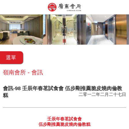
選單
嶺南會所 - 會訊
會訊-98 壬辰年春茗試食會 伍步剛推薦脆皮燒肉倫教
二零一二年二月二十七日
糕
壬辰年春茗試食會
伍步剛推薦脆皮燒肉倫教糕