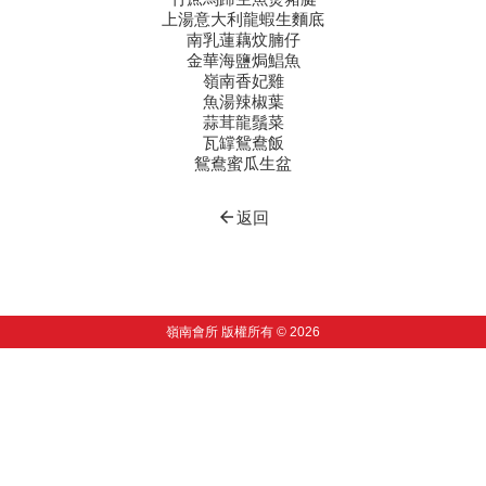
上湯意大利龍蝦生麵底
南乳蓮藕炆腩仔
金華海鹽焗鯧魚
嶺南香妃雞
魚湯辣椒葉
蒜茸龍鬚菜
瓦罉鴛鴦飯
鴛鴦蜜瓜生盆
arrow_back
返回
嶺南會所 版權所有 © 2026