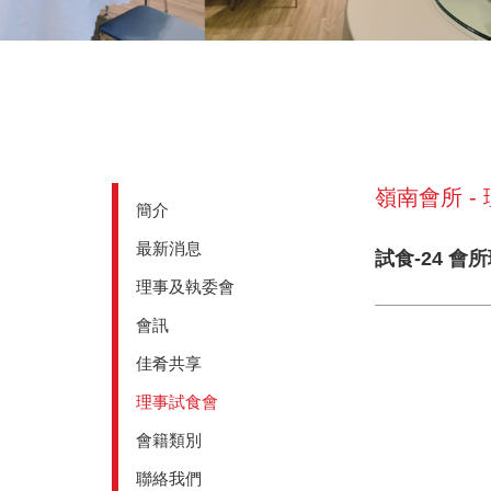
嶺南會所 -
簡介
最新消息
試食-24 會
理事及執委會
會訊
佳肴共享
理事試食會
會籍類別
聯絡我們