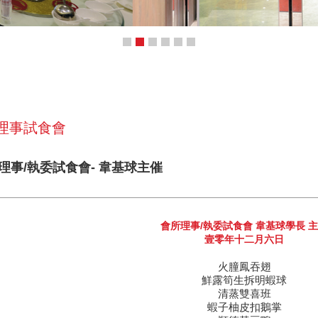
 理事試食會
所理事/執委試食會- 韋基球主催
會所理事/執委試食會 韋基球學長 
壹零年十二月六日
火朣鳳吞翅
鮮露筍生拆明蝦球
清蒸雙喜班
蝦子柚皮扣鵝掌