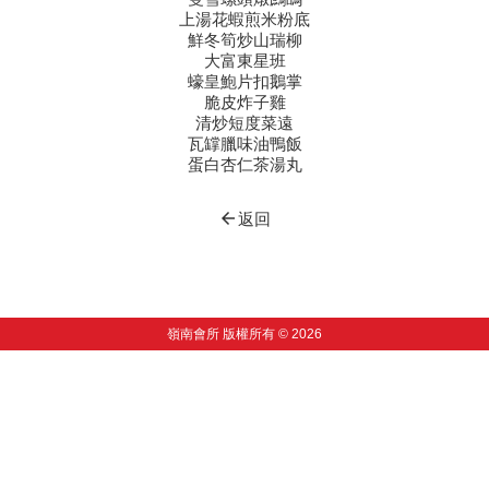
上湯花蝦煎米粉底
鮮冬筍炒山瑞柳
大富東星班
蠔皇鮑片扣鵝掌
脆皮炸子雞
清炒短度菜遠
瓦罉臘味油鴨飯
蛋白杏仁茶湯丸
arrow_back
返回
嶺南會所 版權所有 © 2026