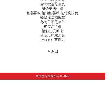
露筍欖油煎扇貝
酥炸美國生蠔
龍躉兩味 油泡龍躉球 枝竹炆頭腩
蠔皇海參扣鵝掌
冬筍干煏黑草羊
脆皮炸子雞
清炒短度菜遠
荷葉珍珠糯米飯
蛋白杏仁茶湯丸
arrow_back
返回
嶺南會所 版權所有 © 2026