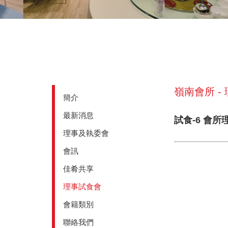
嶺南會所 -
簡介
最新消息
試食-6 會所
理事及執委會
會訊
佳肴共享
理事試食會
會籍類別
聯絡我們