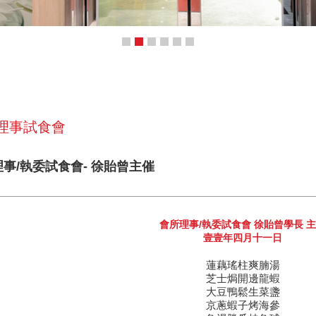
 理事試食會
理事/執委試食會- 徐貽曾主催
會所理事/執委試食會 徐貽曾學長 
壹壹年四月十一日
蓮藕瑤柱爽腩湯
芝士焗開邊龍蝦
大豆鴨鬆生菜盞
京蔥蝦子烤海參