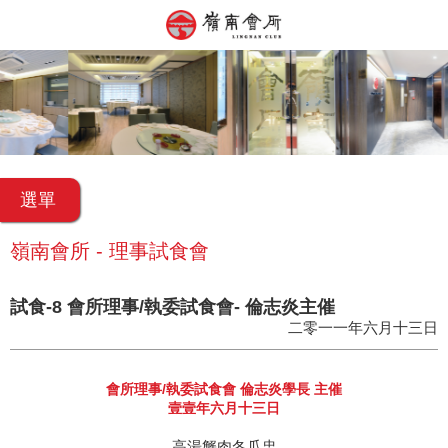
選單
嶺南會所 - 理事試食會
試食-8 會所理事/執委試食會- 倫志炎主催
二零一一年六月十三日
會所理事/執委試食會 倫志炎學長 主催
壹壹年六月十三日
高湯蟹肉冬瓜盅