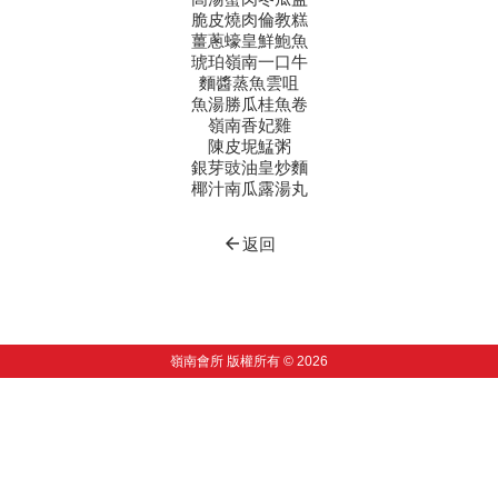
脆皮燒肉倫教糕
薑蔥蠔皇鮮鮑魚
琥珀嶺南一口牛
麵醬蒸魚雲咀
魚湯勝瓜桂魚卷
嶺南香妃雞
陳皮坭鯭粥
銀芽豉油皇炒麵
椰汁南瓜露湯丸
arrow_back
返回
嶺南會所 版權所有 © 2026