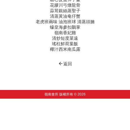
花膠川弓燉龍骨
蒜茸銀絲蒸聖子
清蒸黃油奄仔蟹
老虎班兩味 油泡班球 清蒸頭腩
蠔皇海參扣鵝掌
嶺南香妃雞
清炒短度菜遠
瑤柱鮮荷葉飯
椰汁西米南瓜露
arrow_back
返回
嶺南會所 版權所有 © 2026