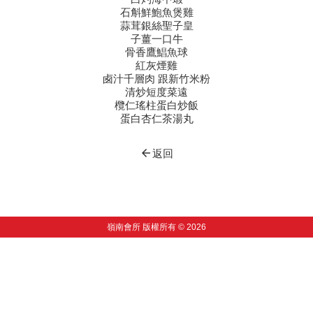
石斛鮮鮑魚煲雞
蒜茸銀絲聖子皇
子薑一口牛
骨香鷹鯧魚球
紅灰煙雞
卥汁千層肉 跟新竹米粉
清炒短度菜遠
欖仁瑤柱蛋白炒飯
蛋白杏仁茶湯丸
arrow_back
返回
嶺南會所 版權所有 © 2026