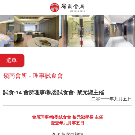
選單
嶺南會所 - 理事試食會
試食-14 會所理事/執委試食會- 黎元淑主催
二零一一年九月五日
會所理事/執委試食會 黎元淑學長 主催
壹壹年九月零五日
冬瑤花膠炖鷓鴣