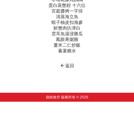
蛋白蒸蟹鉗 十六位
宮庭醬烤一字排
清蒸海立魚
蝦子柚皮扣海參
鮮蟹肉扖津白
雲耳魚湯浸勝瓜
鳳眼果煀雞
薑米二仁炒飯
蕃薯糖水
arrow_back
返回
嶺南會所 版權所有 © 2026