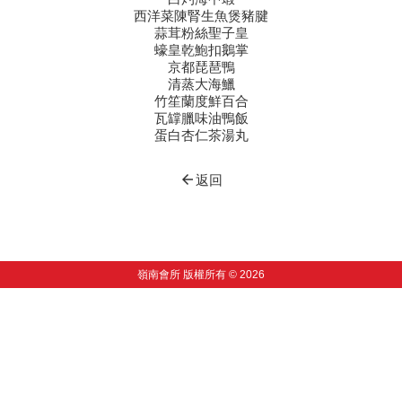
西洋菜陳腎生魚煲豬腱
蒜茸粉絲聖子皇
蠔皇乾鮑扣鵝掌
京都琵琶鴨
清蒸大海鱲
竹笙蘭度鮮百合
瓦罉臘味油鴨飯
蛋白杏仁茶湯丸
arrow_back
返回
嶺南會所 版權所有 © 2026