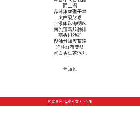
爵士湯
蒜茸銀絲聖子皇
太白發財卷
金湯銀影海明珠
南乳蓮藕炆腩排
蒜香風沙雞
欖油炒短度菜遠
瑤柱鮮荷葉飯
蛋白杏仁茶湯丸
arrow_back
返回
嶺南會所 版權所有 © 2026