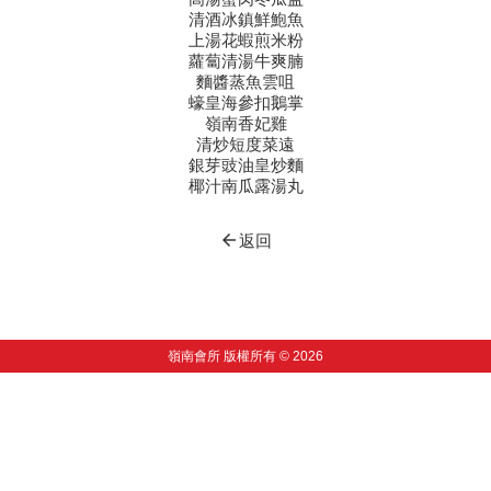
清酒冰鎮鮮鮑魚
上湯花蝦煎米粉
蘿蔔清湯牛爽腩
麵醬蒸魚雲咀
蠔皇海參扣鵝掌
嶺南香妃雞
清炒短度菜遠
銀芽豉油皇炒麵
椰汁南瓜露湯丸
arrow_back
返回
嶺南會所 版權所有 © 2026