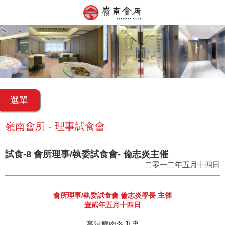
選單
嶺南會所 - 理事試食會
試食-8 會所理事/執委試食會- 倫志炎主催
二零一二年五月十四日
會所理事/執委試食會 倫志炎學長 主催
壹貮年五月十四日
高湯蟹肉冬瓜盅