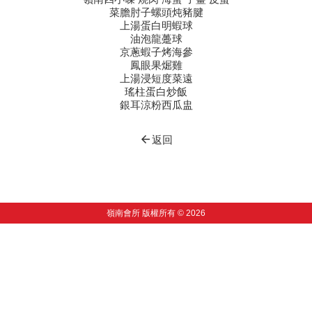
菜膽肘子螺頭炖豬腱
上湯蛋白明蝦球
油泡龍躉球
京蔥蝦子烤海參
鳳眼果煀雞
上湯浸短度菜遠
瑤柱蛋白炒飯
銀耳涼粉西瓜盅
arrow_back
返回
嶺南會所 版權所有 © 2026