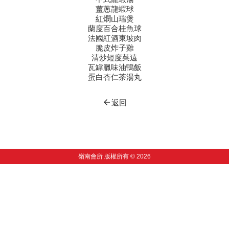
薑蔥龍蝦球
紅燘山瑞煲
蘭度百合桂魚球
法國紅酒東坡肉
脆皮炸子雞
清炒短度菜遠
瓦罉臘味油鴨飯
蛋白杏仁茶湯丸
arrow_back
返回
嶺南會所 版權所有 © 2026