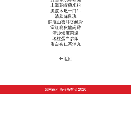
上湯花蝦煎米粉
脆皮木瓜一口牛
清蒸蘇鼠班
鮮淮山雲耳煲鹹骨
當紅脆皮龍崗雞
清炒短度菜遠
瑤柱蛋白炒飯
蛋白杏仁茶湯丸
arrow_back
返回
嶺南會所 版權所有 © 2026