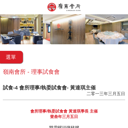
選單
嶺南會所 - 理事試食會
試食-4 會所理事/執委試食會- 黃達琪主催
二零一三年三月五日
會所理事/執委試食會 黃達琪學長 主催
壹叁年三月五日
雙雪螺頭燉豬腱