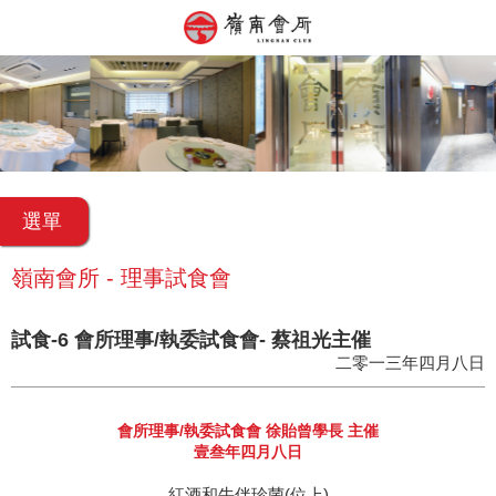
選單
嶺南會所 - 理事試食會
試食-6 會所理事/執委試食會- 蔡祖光主催
二零一三年四月八日
會所理事/執委試食會 徐貽曾學長 主催
壹叁年四月八日
紅酒和牛伴珍菌(位上)