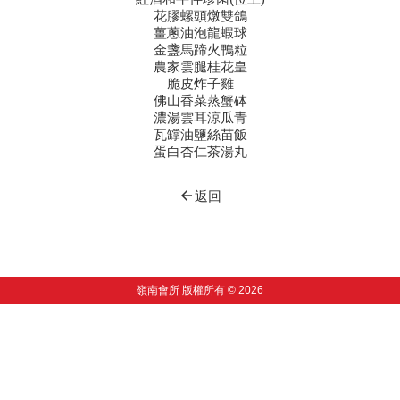
花膠螺頭燉雙鴿
薑蔥油泡龍蝦球
金盞馬蹄火鴨粒
農家雲腿桂花皇
脆皮炸子雞
佛山香菜蒸蟹砵
濃湯雲耳涼瓜青
瓦罉油鹽絲苗飯
蛋白杏仁茶湯丸
arrow_back
返回
嶺南會所 版權所有 © 2026