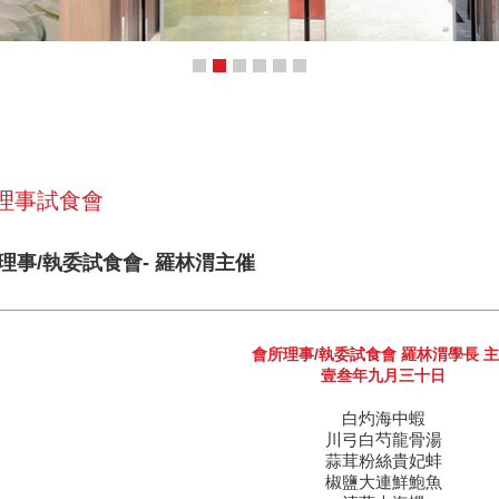
 理事試食會
所理事/執委試食會- 羅林渭主催
會所理事/執委試食會 羅林渭學長 
壹叁年九月三十日
白灼海中蝦
川弓白芍龍骨湯
蒜茸粉絲貴妃蚌
椒鹽大連鮮鮑魚