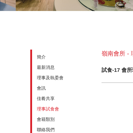
嶺南會所 -
簡介
最新消息
試食-17 會
理事及執委會
會訊
佳肴共享
理事試食會
會籍類別
聯絡我們