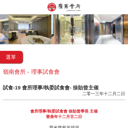
選單
嶺南會所 - 理事試食會
試食-19 會所理事/執委試食會- 徐貽曾主催
二零一三年十二月二日
會所理事/執委試食會 徐貽曾學長 主催
壹叁年十二月廿二日
粟米蘿蔔羊蹄湯