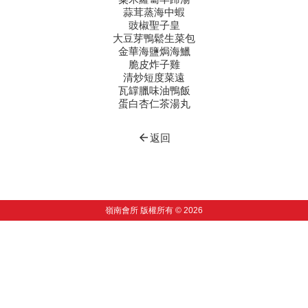
蒜茸蒸海中蝦
豉椒聖子皇
大豆芽鴨鬆生菜包
金華海鹽焗海鱲
脆皮炸子雞
清炒短度菜遠
瓦罉臘味油鴨飯
蛋白杏仁茶湯丸
arrow_back
返回
嶺南會所 版權所有 © 2026