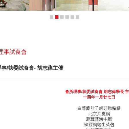
 理事試食會
理事/執委試食會- 胡志偉主催
會所理事/執委試食會 胡志偉學長 
一四年一月廿七日
白菜膽肘子螺頭燉豬腱
北京片皮鴨
蒜茸蒸海中蝦
蠔豉鴨鬆生菜包