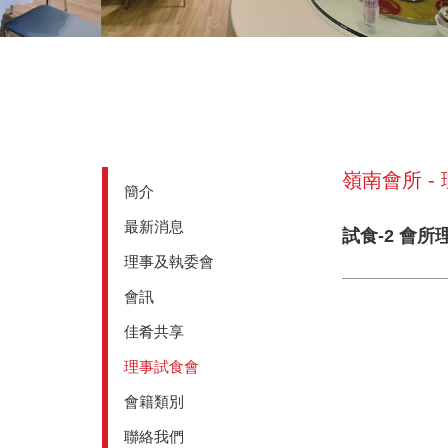
嶺南會所 -
簡介
最新消息
試食-2 會所
理事及執委會
會訊
佳肴共享
理事試食會
會籍類別
聯絡我們